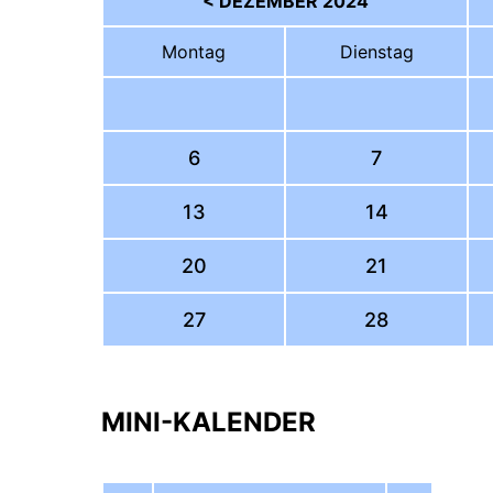
< DEZEMBER 2024
Mo
ntag
Di
enstag
6
7
13
14
20
21
27
28
MINI-KALENDER