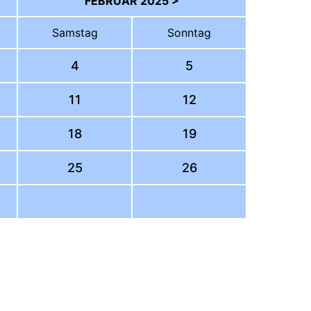
FEBRUAR 2025 >
Sa
mstag
So
nntag
4
5
11
12
18
19
25
26